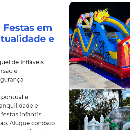
a Festas em
ntualidade e
el de Infláveis
rsão e
egurança.
 pontual e
anquilidade e
festas infantis,
ião. Alugue conosco