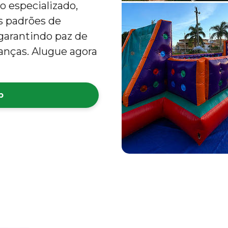
 especializado,
s padrões de
 garantindo paz de
rianças. Alugue agora
p