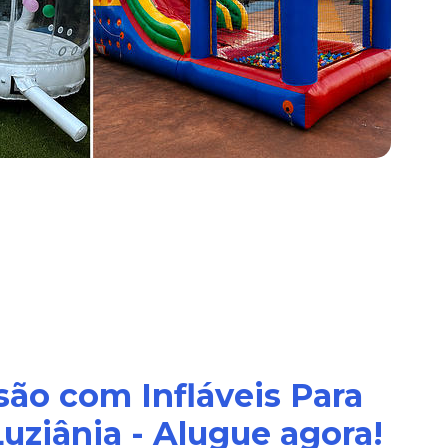
são com Infláveis Para
uziânia - Alugue agora!