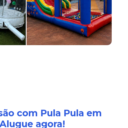
rsão com Pula Pula em
 Alugue agora!