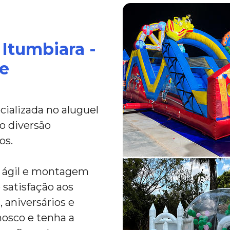
Itumbiara -
 e
ializada no aluguel
o diversão
os.
a ágil e montagem
 satisfação aos
 aniversários e
nosco e tenha a