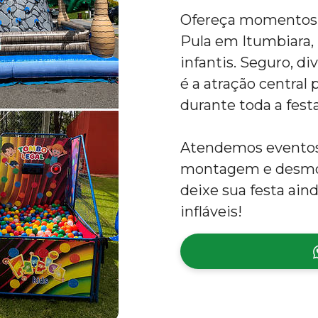
Ofereça momentos ú
Pula em Itumbiara, 
infantis. Seguro, d
é a atração central
durante toda a festa
Atendemos eventos 
montagem e desmon
deixe sua festa ai
infláveis!