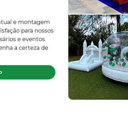
ntual e montagem
tisfação para nossos
rsários e eventos
enha a certeza de
p