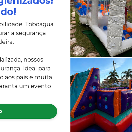
gienizados!
ado!
bilidade, Toboágua
urar a segurança
eira.
alizada, nossos
rança. Ideal para
to aos pais e muita
 garanta um evento
p