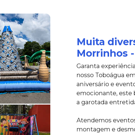
Muita dive
Morrinhos -
Garanta experiênc
nosso Toboágua em M
aniversário e evento
emocionante, este b
a garotada entretid
Atendemos eventos 
montagem e desmon