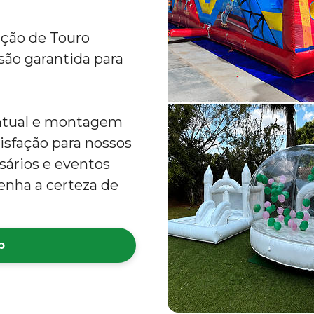
ção de Touro
ão garantida para
ntual e montagem
tisfação para nossos
rsários e eventos
enha a certeza de
p