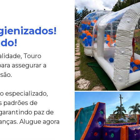
gienizados!
ado!
lidade, Touro
ara assegurar a
são.
 especializado,
s padrões de
 garantindo paz de
rianças. Alugue agora