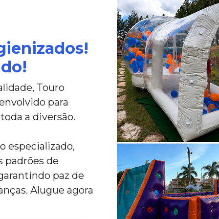
gienizados!
ado!
lidade, Touro
envolvido para
toda a diversão.
 especializado,
s padrões de
 garantindo paz de
rianças. Alugue agora