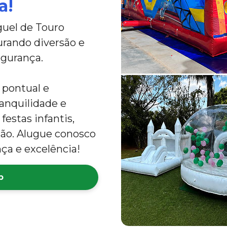
a!
uel de Touro
rando diversão e
egurança.
 pontual e
anquilidade e
festas infantis,
ião. Alugue conosco
ça e excelência!
p