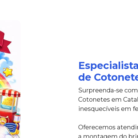
Especialist
de Cotonete
Surpreenda-se com 
Cotonetes em Catalã
inesquecíveis em fe
Oferecemos atendim
a montagem do bri