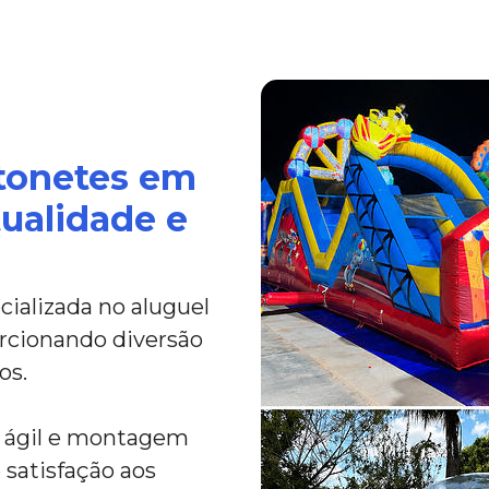
tonetes em
tualidade e
ializada no aluguel
rcionando diversão
os.
a ágil e montagem
 satisfação aos