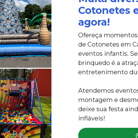
Cotonetes 
agora!
Ofereça momentos ú
de Cotonetes em Cat
eventos infantis. Se
brinquedo é a atraçã
entretenimento dur
Atendemos eventos 
montagem e desmon
deixe sua festa ai
infláveis!