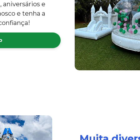
 aniversários e
nosco e tenha a
confiança!
p
Muita dive