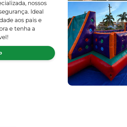
cializada, nossos
egurança. Ideal
idade aos pais e
ora e tenha a
el!
p