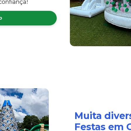
confiança!
p
Muita diver
Festas em G