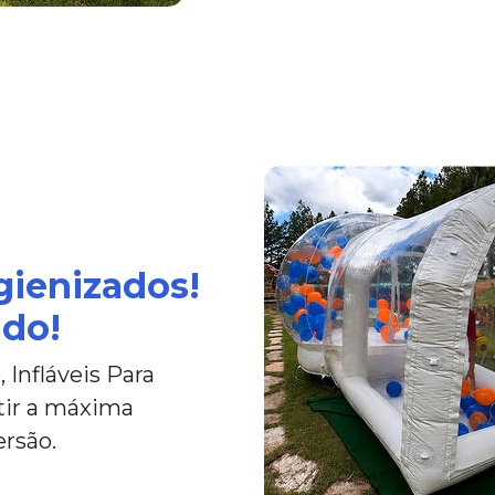
gienizados!
ado!
 Infláveis Para
tir a máxima
ersão.