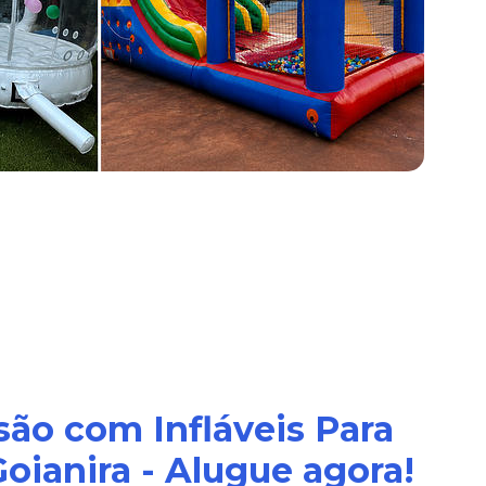
são com Infláveis Para
oianira - Alugue agora!