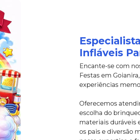
Especialist
Infláveis P
Encante-se com noss
Festas em Goianira,
experiências memor
Oferecemos atendim
escolha do brinque
materiais duráveis 
os pais e diversão 