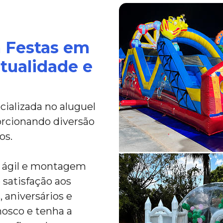
a Festas em
ntualidade e
ializada no aluguel
porcionando diversão
os.
a ágil e montagem
 satisfação aos
 aniversários e
nosco e tenha a