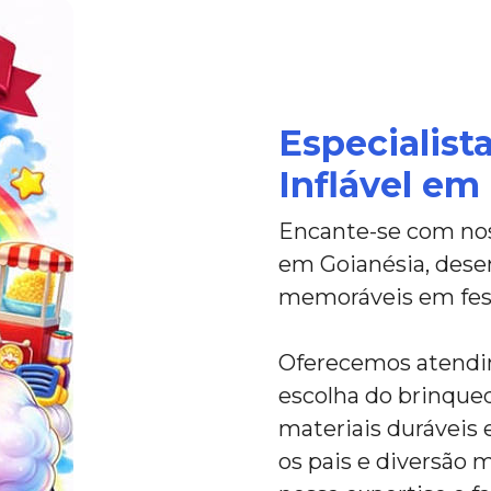
Especialis
Inflável em
Encante-se com noss
em Goianésia, desen
memoráveis em fest
Oferecemos atendim
escolha do brinque
materiais duráveis 
os pais e diversão 