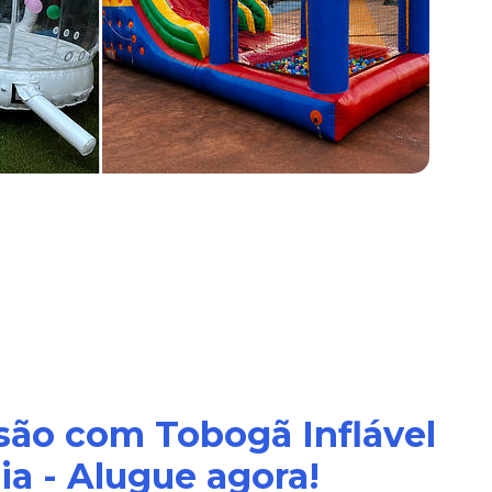
são com Tobogã Inflável
a - Alugue agora!