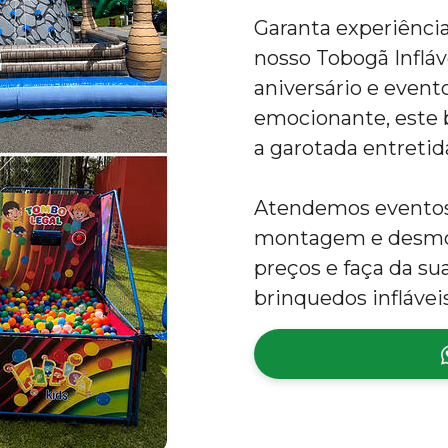
Garanta experiênc
nosso Tobogã Infláv
aniversário e evento
emocionante, este b
a garotada entretid
Atendemos eventos 
montagem e desmon
preços e faça da s
brinquedos inflávei