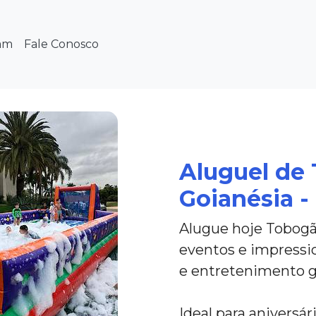
am
Fale Conosco
Aluguel de 
Goianésia -
Alugue hoje Tobogã 
eventos e impressi
e entretenimento g
Ideal para aniversá