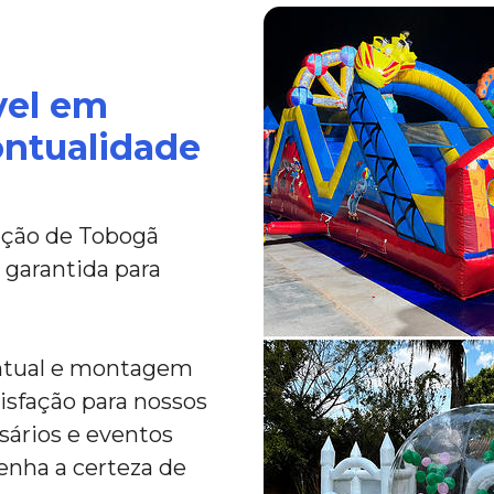
vel em
ontualidade
ação de Tobogã
 garantida para
ntual e montagem
tisfação para nossos
rsários e eventos
enha a certeza de