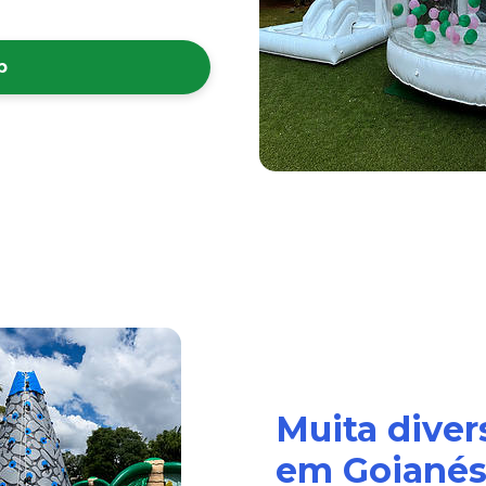
p
Muita diver
em Goianési