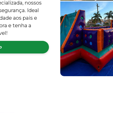
cializada, nossos
egurança. Ideal
idade aos pais e
ora e tenha a
el!
p