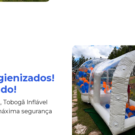
gienizados!
ado!
 Tobogã Inflável
 máxima segurança