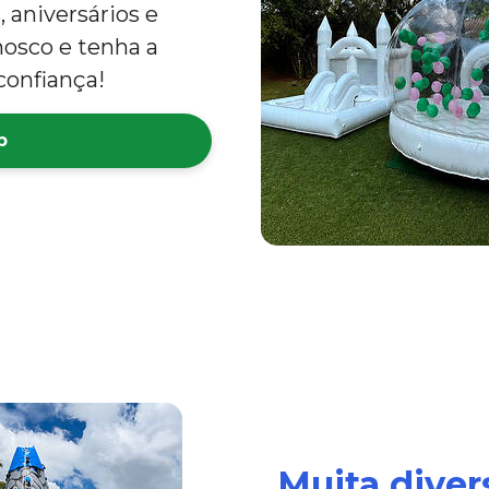
 aniversários e
nosco e tenha a
confiança!
p
Muita dive