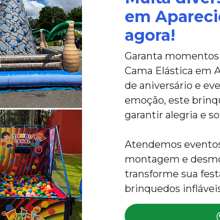
em Apareci
agora!
Garanta momentos i
Cama Elástica em Ap
de aniversário e eve
emoção, este brinqu
garantir alegria e so
Atendemos eventos 
montagem e desmon
transforme sua fes
brinquedos inflávei