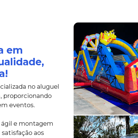
ca em
ualidade,
a!
ializada no aluguel
a, proporcionando
em eventos.
a ágil e montagem
 satisfação aos