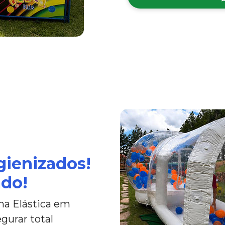
gienizados!
ado!
ma Elástica em
gurar total