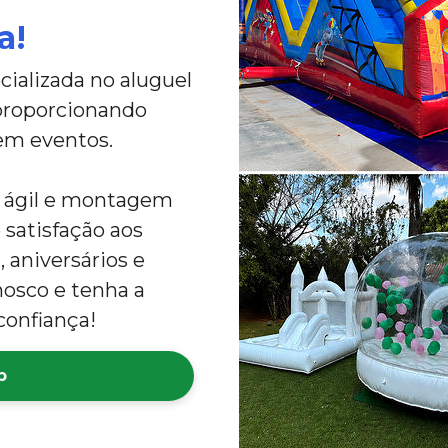
a!
ializada no aluguel
 proporcionando
em eventos.
a ágil e montagem
 satisfação aos
 aniversários e
nosco e tenha a
confiança!
p