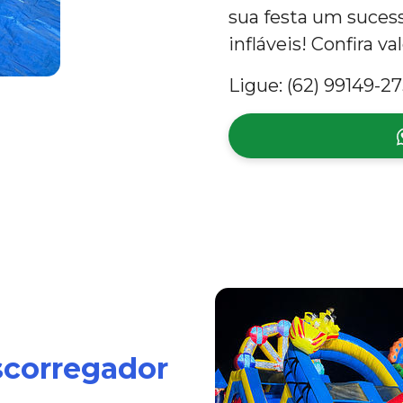
sua festa um suces
infláveis! Confira va
Ligue: (62) 99149-27
scorregador