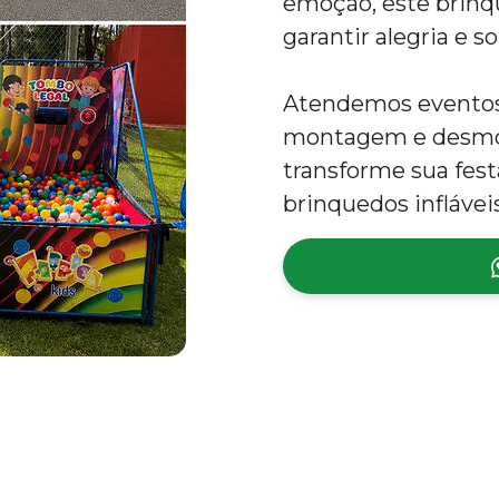
emoção, este brinqu
garantir alegria e so
Atendemos eventos 
montagem e desmon
transforme sua fes
brinquedos inflávei