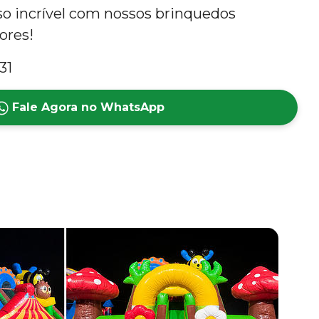
so incrível com nossos brinquedos
lores!
31
Fale Agora no WhatsApp