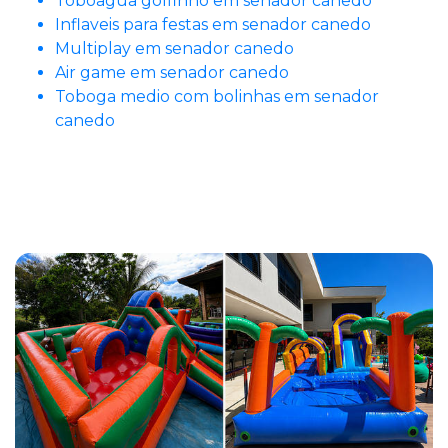
Toboagua golfinho em senador canedo
Inflaveis para festas em senador canedo
Multiplay em senador canedo
Air game em senador canedo
Toboga medio com bolinhas em senador
canedo