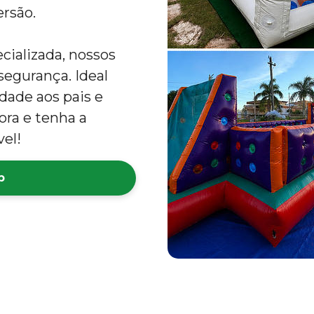
ersão.
cializada, nossos
egurança. Ideal
idade aos pais e
ora e tenha a
el!
p