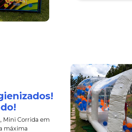
gienizados!
ado!
, Mini Corrida em
 a máxima