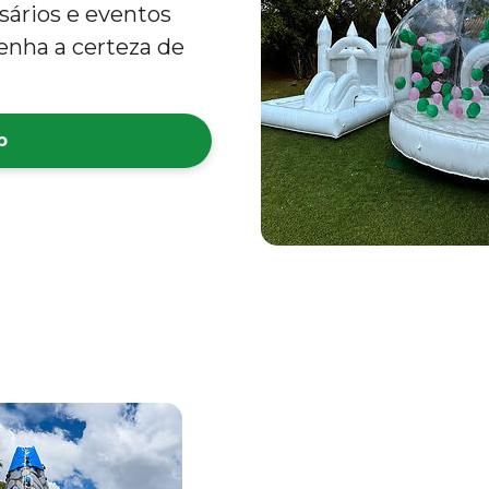
rsários e eventos
enha a certeza de
p