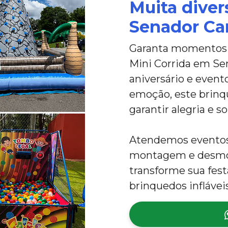
Muita diver
Senador Ca
Garanta momentos i
Mini Corrida em Sen
aniversário e evento
emoção, este brinqu
garantir alegria e so
Atendemos eventos 
montagem e desmon
transforme sua fes
brinquedos inflávei